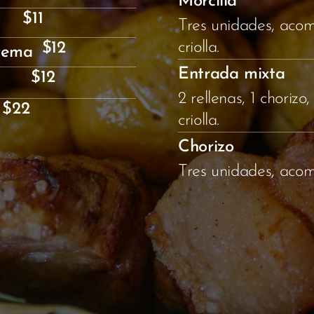
Morcilla
$11
Tres unidades, ac
criolla.
$12
crema
Entrada mixta
$12
2 rellenas, 1 chori
$22
criolla.
Chorizo
Tres unidades, acom