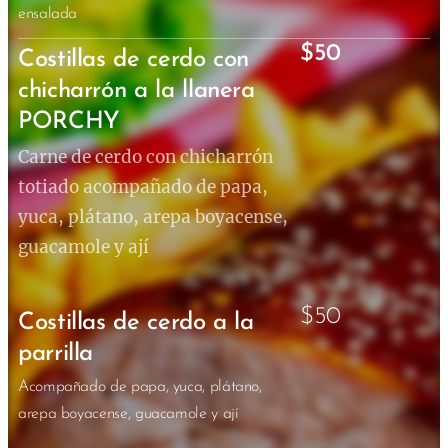
ensalada
$50
Costillas de cerdo con
chicharrón a la llanera
PORCHY
Carne de cerdo con chicharrón
totiado acompañado de papa,
yuca, plátano, arepa boyacense,
guacamole y ají
$50
Costillas de cerdo a la
parrilla
Acompañado de papa, yuca, plátano,
arepa boyacense, guacamole y ají